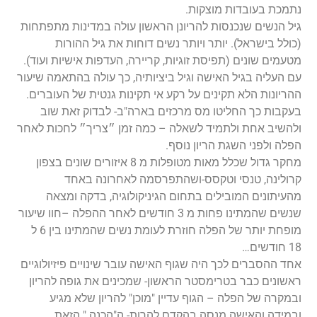
נתמכת בעובדות מוצקות.
גיל הנשים שנכנסות להריונן הראשון עולה במדינות מתפתחות
(כולל בישראל). יותר ויותר נשים דוחות את גיל ההורות
מטעמים שונים (תפיסת זוגיות, קריירה, העדפות אישיות ועוד).
עם העליה בגיל האישה וגיל ביציותיה, כך עולה בהתאמה שיעור
ההריונות הלא תקינים על רקע אי תקינות גנטית של העוברים.
בעקבות כך החליטו מס מרכזים בארה"ב- לבדוק זאת שוב
ולהשיב אחת ולתמיד לשאלה – כמה זמן ״צריך״ לחכות לאחר
הפלה ולפני השגת הריון נוסף.
מחקר גדול שכלל מאות מטופלות מ 8 איזורים שונים בצפון
קרולינה, טנסי וטקסס-ושהתפרסמה לאחרונה באחד
מהעיתונים המובילים בתחום הגיניקולוגיה, בדקה ומצאה
שנשים שהמתינו פחות מ 3 חודשים לאחר ההפלה –חוו שיעור
מופחת יותר של הפלה חוזרת לעומת נשים שהמתינו בין 6 ל
18 חודשים…
אחד ההסברים לכך היה שגוף האישה עובר שינויים פיזיולוגיים
ראשונים כבר בטרימסטר הראשון- שמכינים את גופה להריון
ובמקרה של הפלה – הגוף עדיין "מוכן" להריון שלא מגיע
ובמידה והאישה מנסה בהקדם להרות- ה"הכנה " הזאת